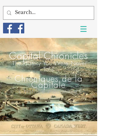
Capital Chroni
cles
T
he History You Were Never
Told
Chroniques de la
Capitale
L'histoire méconnue